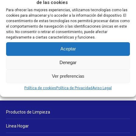
Desatascadores y Antical
de las cookies
Desinfectantes
Para ofrecer las mejores experiencias, utilizamos tecnologías como las
cookies para almacenar y/o acceder a la información del dispositivo. El
Friegasuelos
consentimiento de estas tecnologías nos permitirá procesar datos como
el comportamiento de navegación o las identificaciones únicas en este
Limpiadores pistola
sitio. No consentir o retirar el consentimiento, puede afectar
negativamente a ciertas características y funciones.
Limpiahogares
Línea Profesional
Aceptar
Otros Limpiadores
Denegar
Sin categorizar
Ver preferencias
Política de cookies
Política de Privacidad
Aviso Legal
Productos de Limpieza
Línea Hogar