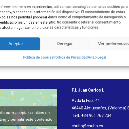
ofrecer las mejores experiencias, utilizamos tecnologías como las cookies para
enar y/o acceder a la información del dispositivo. El consentimiento de estas
logías nos permitirá procesar datos como el comportamiento de navegación o
dentificaciones únicas en este sitio. No consentir o retirar el consentimiento,
 afectar negativamente a ciertas características y funciones.
Aceptar
Denegar
Ver preferencias
Política de cookies
Política de Privacidad
Aviso Legal
P.I. Juan Carlos I.
Avda la Foia, 44.
46440 Almussafes, (Valencia) 
lic para aceptar cookies de
Telf.
+34 961 767 234
ing y permitir este contenido
chubb@chubb.es