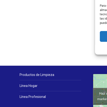
Para 
almac
tecno
las i
puede
Productos de Limpieza
Línea Hogar
Haz c
Línea Profesional
market