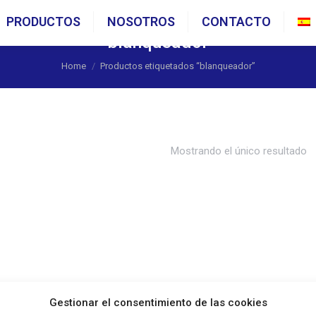
PRODUCTOS
NOSOTROS
CONTACTO
blanqueador
You are here:
Home
Productos etiquetados “blanqueador”
Mostrando el único resultado
Gestionar el consentimiento de las cookies