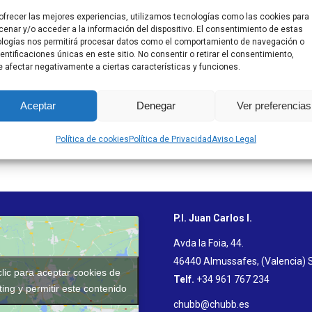
ofrecer las mejores experiencias, utilizamos tecnologías como las cookies para
enar y/o acceder a la información del dispositivo. El consentimiento de estas
logías nos permitirá procesar datos como el comportamiento de navegación o
dentificaciones únicas en este sitio. No consentir o retirar el consentimiento,
 afectar negativamente a ciertas características y funciones.
Aceptar
Denegar
Ver preferencias
Política de cookies
Política de Privacidad
Aviso Legal
P.I. Juan Carlos I.
Avda la Foia, 44.
46440 Almussafes, (Valencia) 
lic para aceptar cookies de
Telf.
+34 961 767 234
ing y permitir este contenido
chubb@chubb.es