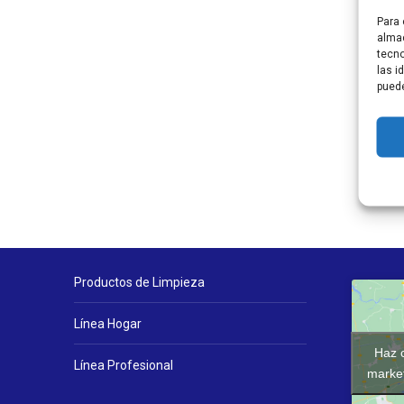
Para 
almac
tecno
las i
puede
Productos de Limpieza
Línea Hogar
Haz c
Línea Profesional
market