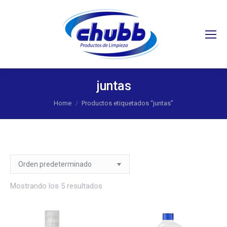
Search:
juntas
You are here:
Home
Productos etiquetados “juntas”
Mostrando los 5 resultados