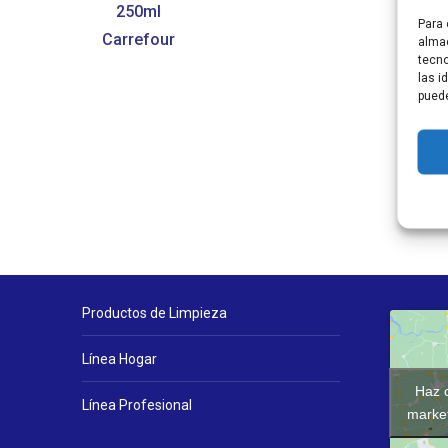
250ml
M
Para 
Carrefour
Ro
almac
tecno
las i
puede
Productos de Limpieza
Línea Hogar
Haz c
Línea Profesional
market