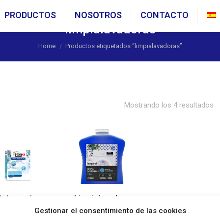
PRODUCTOS
NOSOTROS
CONTACTO
limpialavadoras
You are here:
Home
Productos etiquetados “limpialavadoras”
Mostrando los 4 resultados
Detergente
Limpialavadoras
Gestionar el consentimiento de las cookies
Limpa
Hogarel