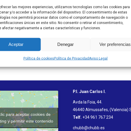
áquinas da
ofrecer las mejores experiencias, utilizamos tecnologías como las cookies para
upa – Porsi
enar y/o acceder a la información del dispositivo. El consentimiento de estas
logías nos permitirá procesar datos como el comportamiento de navegación o
dentificaciones únicas en este sitio. No consentir o retirar el consentimiento,
 afectar negativamente a ciertas características y funciones.
Aceptar
Denegar
Ver preferencias
Política de cookies
Política de Privacidad
Aviso Legal
P.I. Juan Carlos I.
Avda la Foia, 44.
46440 Almussafes, (Valencia) 
lic para aceptar cookies de
Telf.
+34 961 767 234
ing y permitir este contenido
chubb@chubb.es