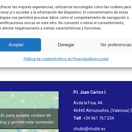
ofrecer las mejores experiencias, utilizamos tecnologías como las cookies para
enar y/o acceder a la información del dispositivo. El consentimiento de estas
logías nos permitirá procesar datos como el comportamiento de navegación o
dentificaciones únicas en este sitio. No consentir o retirar el consentimiento,
 afectar negativamente a ciertas características y funciones.
Aceptar
Denegar
Ver preferencias
Política de cookies
Política de Privacidad
Aviso Legal
P.I. Juan Carlos I.
Avda la Foia, 44.
46440 Almussafes, (Valencia) 
lic para aceptar cookies de
Telf.
+34 961 767 234
ing y permitir este contenido
chubb@chubb.es