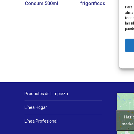
Consum 500ml
frigoríficos
Para 
almac
tecno
las i
puede
Productos de Limpieza
Línea Hogar
Haz c
Línea Profesional
market