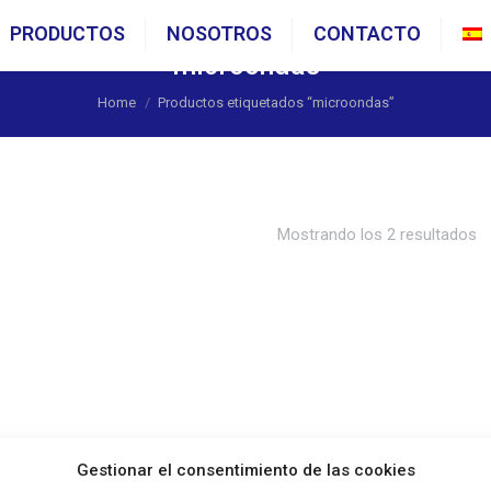
PRODUCTOS
NOSOTROS
CONTACTO
microondas
You are here:
Home
Productos etiquetados “microondas”
Mostrando los 2 resultados
Gestionar el consentimiento de las cookies