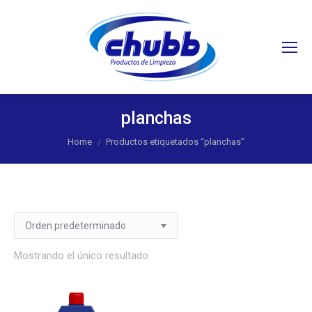
Search:
planchas
You are here:
Home
Productos etiquetados “planchas”
Mostrando el único resultado