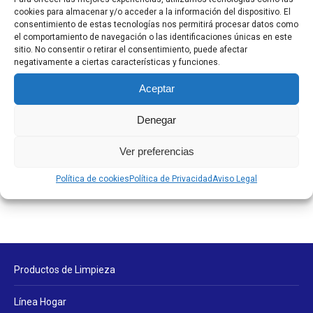
cookies para almacenar y/o acceder a la información del dispositivo. El
Desatascadores y Antical
consentimiento de estas tecnologías nos permitirá procesar datos como
Desinfectantes
el comportamiento de navegación o las identificaciones únicas en este
sitio. No consentir o retirar el consentimiento, puede afectar
Friegasuelos
negativamente a ciertas características y funciones.
Limpiadores pistola
Aceptar
Limpiahogares
Denegar
Línea Profesional
Otros Limpiadores
Ver preferencias
Sin categorizar
Política de cookies
Política de Privacidad
Aviso Legal
Productos de Limpieza
Línea Hogar