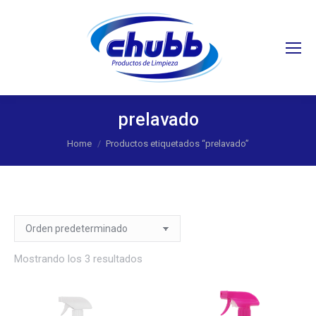
Search:
prelavado
You are here:
Home
Productos etiquetados “prelavado”
Mostrando los 3 resultados