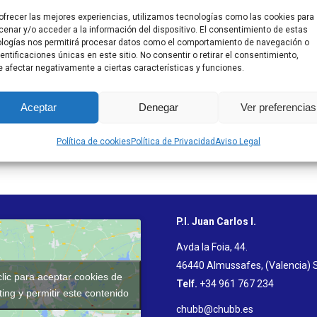
ofrecer las mejores experiencias, utilizamos tecnologías como las cookies para
enar y/o acceder a la información del dispositivo. El consentimiento de estas
logías nos permitirá procesar datos como el comportamiento de navegación o
dentificaciones únicas en este sitio. No consentir o retirar el consentimiento,
 afectar negativamente a ciertas características y funciones.
Aceptar
Denegar
Ver preferencias
Política de cookies
Política de Privacidad
Aviso Legal
P.I. Juan Carlos I.
Avda la Foia, 44.
46440 Almussafes, (Valencia) 
lic para aceptar cookies de
Telf.
+34 961 767 234
ing y permitir este contenido
chubb@chubb.es