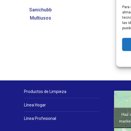
Para 
Sanichubb
almac
tecno
Multiusos
las i
puede
Productos de Limpieza
Línea Hogar
Haz c
Línea Profesional
market