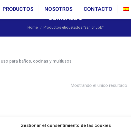
PRODUCTOS
NOSOTROS
CONTACTO
sanichubb
You are here:
Home
Productos etiquetados “sanichubb”
 uso para baños, cocinas y multiusos.
Mostrando el único resultado
Gestionar el consentimiento de las cookies