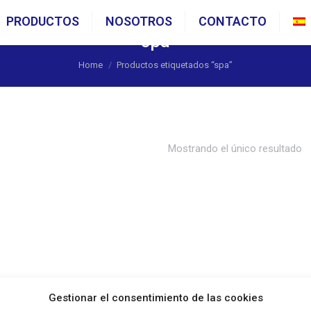
PRODUCTOS
NOSOTROS
CONTACTO
spa
You are here:
Home
Productos etiquetados “spa”
Mostrando el único resultado
Gestionar el consentimiento de las cookies