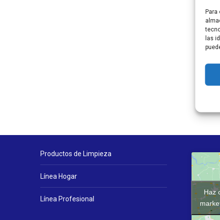
Para 
almac
tecno
las i
puede
Productos de Limpieza
Línea Hogar
Haz c
Línea Profesional
market