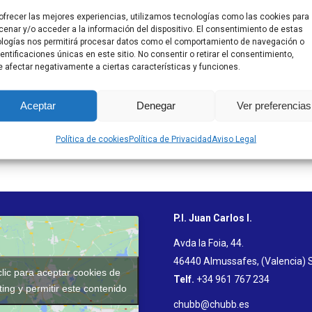
ofrecer las mejores experiencias, utilizamos tecnologías como las cookies para
enar y/o acceder a la información del dispositivo. El consentimiento de estas
logías nos permitirá procesar datos como el comportamiento de navegación o
dentificaciones únicas en este sitio. No consentir o retirar el consentimiento,
 afectar negativamente a ciertas características y funciones.
Aceptar
Denegar
Ver preferencias
Política de cookies
Política de Privacidad
Aviso Legal
P.I. Juan Carlos I.
Avda la Foia, 44.
46440 Almussafes, (Valencia) 
lic para aceptar cookies de
Telf.
+34 961 767 234
ing y permitir este contenido
chubb@chubb.es