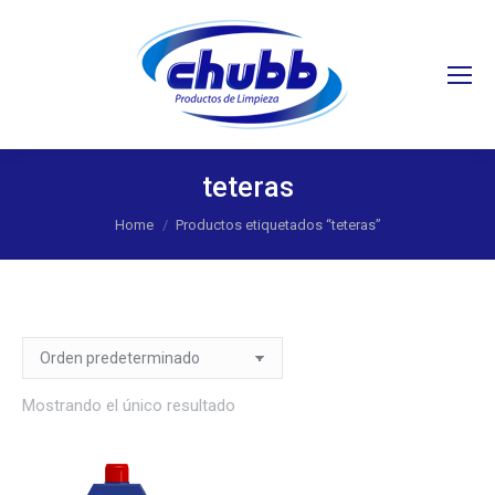
Search:
teteras
You are here:
Home
Productos etiquetados “teteras”
Mostrando el único resultado