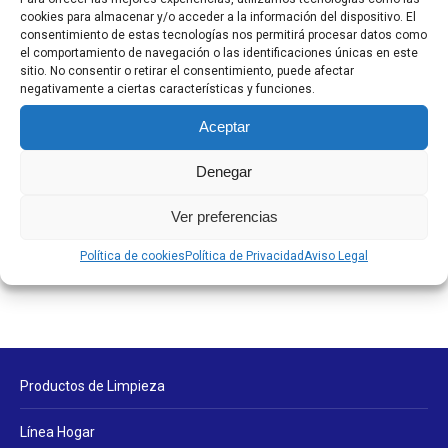
cookies para almacenar y/o acceder a la información del dispositivo. El
Desatascadores y Antical
consentimiento de estas tecnologías nos permitirá procesar datos como
Desinfectantes
el comportamiento de navegación o las identificaciones únicas en este
sitio. No consentir o retirar el consentimiento, puede afectar
Friegasuelos
negativamente a ciertas características y funciones.
Limpiadores pistola
Aceptar
Limpiahogares
Denegar
Línea Profesional
Otros Limpiadores
Ver preferencias
Sin categorizar
Política de cookies
Política de Privacidad
Aviso Legal
Productos de Limpieza
Línea Hogar