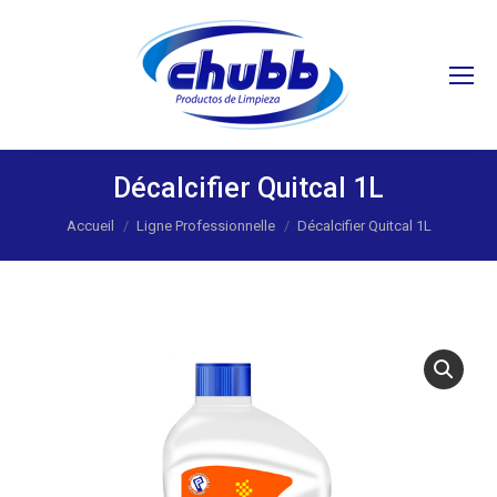
Recherche
:
Décalcifier Quitcal 1L
Vous êtes ici :
Accueil
Ligne Professionnelle
Décalcifier Quitcal 1L