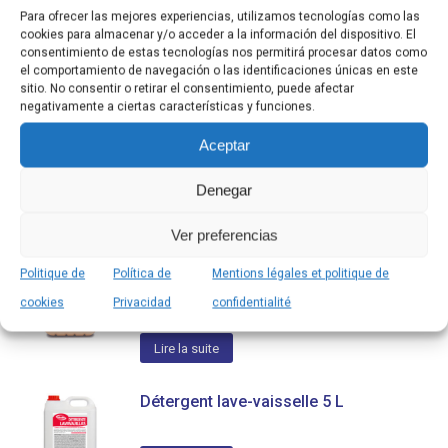
Para ofrecer las mejores experiencias, utilizamos tecnologías como las
cookies para almacenar y/o acceder a la información del dispositivo. El
consentimiento de estas tecnologías nos permitirá procesar datos como
Produits similaires
el comportamiento de navegación o las identificaciones únicas en este
sitio. No consentir o retirar el consentimiento, puede afectar
negativamente a ciertas características y funciones.
Dégraissant Biogras 5L et 25L
Aceptar
Lire la suite
Denegar
Ver preferencias
Nettoyant Savonneux Bois 5L, au PH
Politique de
Política de
Mentions légales et politique de
Neutre
cookies
Privacidad
confidentialité
Lire la suite
Détergent lave-vaisselle 5 L