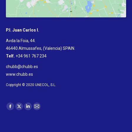
P.I. Juan Carlos I.
Avda la Foia, 44.
46440 Almussafes, (Valencia) SPAIN
.
Telf.
+34 961 767 234
chubb@chubb.es
www.chubb.es
Copyright © 2020 UNECOL, S.L.
Trouvez nous sur :
La
La
La
La
page
page
page
page
Facebook
X
LinkedIn
E-