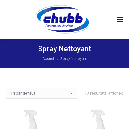
Recherche
:
Spray Nettoyant
Vous êtes ici :
Accueil
Spray Nettoyant
13 résultats affichés