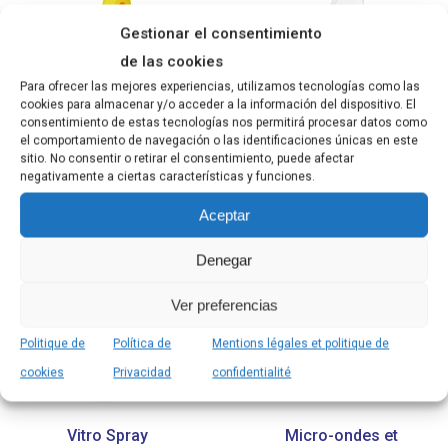
Gestionar el consentimiento
de las cookies
Para ofrecer las mejores experiencias, utilizamos tecnologías como las
cookies para almacenar y/o acceder a la información del dispositivo. El
consentimiento de estas tecnologías nos permitirá procesar datos como
Dégraissant Concentré
Super dégraissant
el comportamiento de navegación o las identificaciones únicas en este
au Citron
sitio. No consentir o retirar el consentimiento, puede afectar
negativamente a ciertas características y funciones.
Aceptar
Denegar
Ver preferencias
Politique de
Política de
Mentions légales et politique de
cookies
Privacidad
confidentialité
Vitro Spray
Micro-ondes et