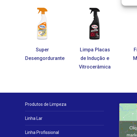
Super
Limpa Placas
F
Desengordurante
de Indução e
M
Vitrocerâmica
Produtos de Limpeza
Linha Lar
Cli
Linha Profissional
marke