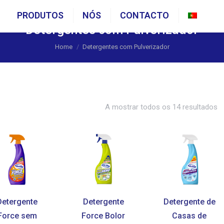
PRODUTOS
NÓS
CONTACTO
Portu
Detergentes com Pulverizador
You are here:
Home
Detergentes com Pulverizador
A mostrar todos os 14 resultados
Detergente
Detergente
Detergente de
Force sem
Force Bolor
Casas de