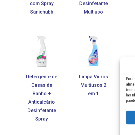
com Spray
Desinfetante
Sanichubb
Multiuso
Detergente de
Limpa Vidros
Para 
almac
Casas de
Multiusos 2
p
tecno
Banho +
em 1
d
las i
puede
Anticalcário
Desinfetante
Spray