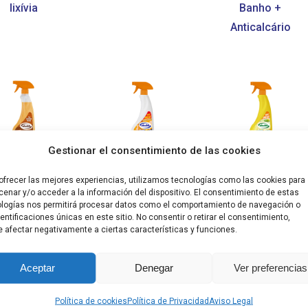
lixívia
Banho +
Anticalcário
Gestionar el consentimiento de las cookies
Detergente
Elimina
Elimina-
ofrecer las mejores experiencias, utilizamos tecnologías como las cookies para
enar y/o acceder a la información del dispositivo. El consentimiento de estas
ara Móveis
Gorduras
gorduras
logías nos permitirá procesar datos como el comportamiento de navegación o
e Madeira e
Biogras
Concentrado
dentificaciones únicas en este sitio. No consentir o retirar el consentimiento,
 afectar negativamente a ciertas características y funciones.
Parquet
Limão
Aceptar
Denegar
Ver preferencias
Política de cookies
Política de Privacidad
Aviso Legal