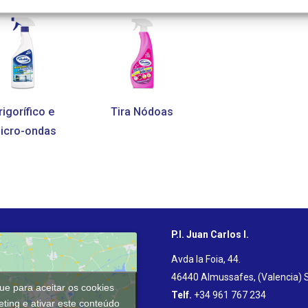
rigorífico e
Tira Nódoas
icro-ondas
P.I. Juan Carlos I.
Avda la Foia, 44.
46440 Almussafes, (Valencia) 
que para aceitar os cookies
Telf.
+34 961 767 234
ting e ativar este conteúdo