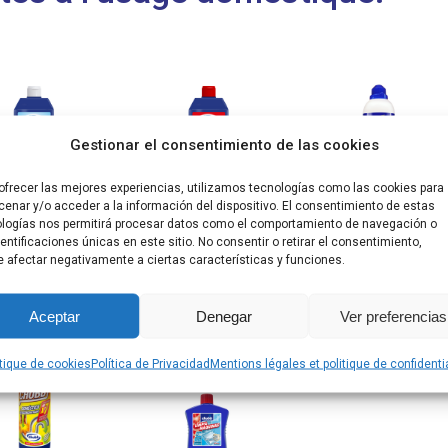
Gestionar el consentimiento de las cookies
ofrecer las mejores experiencias, utilizamos tecnologías como las cookies para
enar y/o acceder a la información del dispositivo. El consentimiento de estas
doucisseur
Adoucisseur
Gel
logías nos permitirá procesar datos como el comportamiento de navegación o
dentificaciones únicas en este sitio. No consentir o retirar el consentimiento,
d’eau multi
d’eau pour Fer
anticalcaire
 afectar negativamente a ciertas características y funciones.
ectroménager
à repasser
Aceptar
Denegar
Ver preferencias
itique de cookies
Política de Privacidad
Mentions légales et politique de confidentia