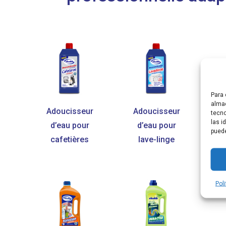
Para 
almac
Adoucisseur
Adoucisseur
A
tecno
las i
d’eau pour
d’eau pour
puede
cafetières
lave-linge
él
Pol