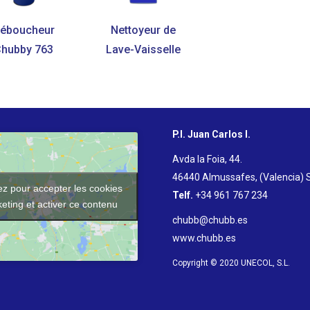
éboucheur
Nettoyeur de
Chubby 763
Lave-Vaisselle
P.I. Juan Carlos I.
Avda la Foia, 44.
46440 Almussafes, (Valencia) 
ez pour accepter les cookies
Telf.
+34 961 767 234
eting et activer ce contenu
chubb@chubb.es
www.chubb.es
Copyright © 2020 UNECOL, S.L.