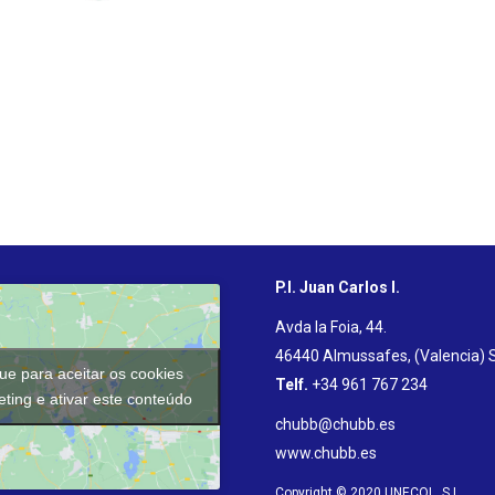
P.I. Juan Carlos I.
Avda la Foia, 44.
46440 Almussafes, (Valencia) 
que para aceitar os cookies
Telf.
+34 961 767 234
ting e ativar este conteúdo
chubb@chubb.es
www.chubb.es
Copyright © 2020 UNECOL, S.L.