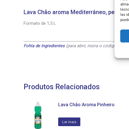
almac
tecno
Lava Chão aroma Mediterrâneo, perfume
las i
puede
Formato de 1,5 L
Fohla de Ingredientes
(para abrir, insira o código EAN1
Produtos Relacionados
Lava Chão Aroma Pinheiro
Ler mais