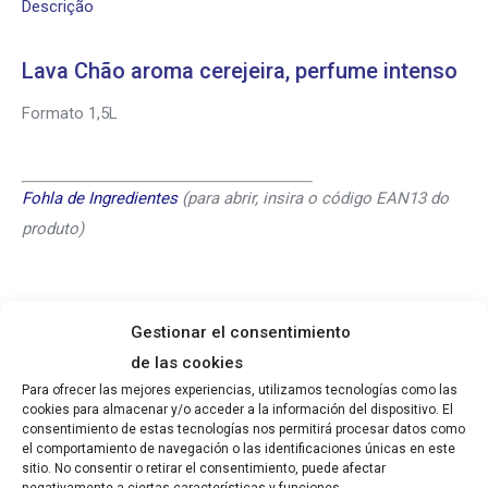
Descrição
Lava Chão aroma cerejeira, perfume intenso
Formato 1,5L
Fohla de Ingredientes
(para abrir, insira o código EAN13 do
produto)
Gestionar el consentimiento
de las cookies
Produtos Relacionados
Para ofrecer las mejores experiencias, utilizamos tecnologías como las
cookies para almacenar y/o acceder a la información del dispositivo. El
consentimiento de estas tecnologías nos permitirá procesar datos como
el comportamiento de navegación o las identificaciones únicas en este
Lava Chão Aroma Mediterrâneo
sitio. No consentir o retirar el consentimiento, puede afectar