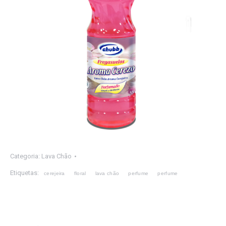
Categoria:
Lava Chão
Etiquetas:
cerejeira
floral
lava chão
perfume
perfume