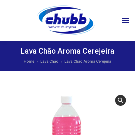
Search:
Lava Chão Aroma Cerejeira
You are here:
Home
Lava Chão
Lava Chão Aroma Cerejeira