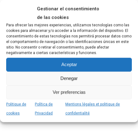
Sanichubb Spray
Gestionar el consentimiento
Multisurfaces Oxygène
Désinfectant
de las cookies
Actif
Para ofrecer las mejores experiencias, utilizamos tecnologías como las
Polyvalent
cookies para almacenar y/o acceder a la información del dispositivo. El
consentimiento de estas tecnologías nos permitirá procesar datos como
el comportamiento de navegación o las identificaciones únicas en este
sitio. No consentir o retirar el consentimiento, puede afectar
negativamente a ciertas características y funciones.
Aceptar
Denegar
Ver preferencias
Politique de
Política de
Mentions légales et politique de
Vinaigre de nettoyage
Liquide de rinçage
cookies
Privacidad
confidentialité
Lave-vaisselle