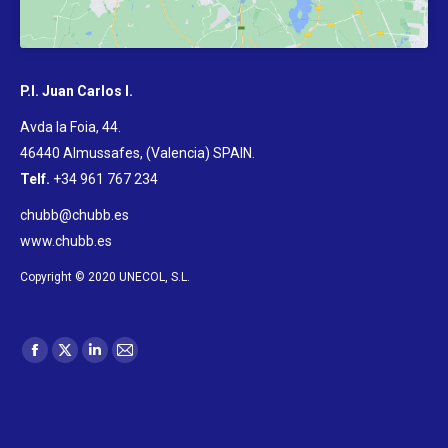
P.I. Juan Carlos I.
Avda la Foia, 44.
46440 Almussafes, (Valencia) SPAIN
.
Telf.
+34 961 767 234
chubb@chubb.es
www.chubb.es
Copyright © 2020 UNECOL, S.L.
Trouvez nous sur :
La
La
La
La
page
page
page
page
Facebook
X
LinkedIn
E-
s'ouvre
s'ouvre
s'ouvre
mail
Menu footer inferior frances