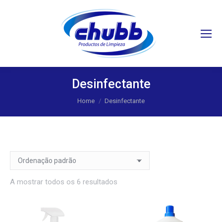
Search:
Desinfectante
You are here:
Home
Desinfectante
A mostrar todos os 6 resultados