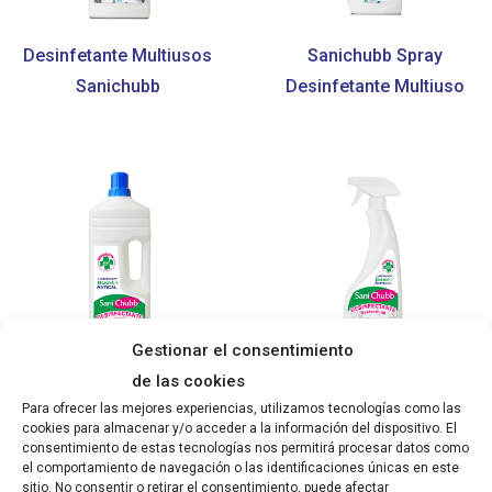
Desinfetante Multiusos
Sanichubb Spray
Sanichubb
Desinfetante Multiuso
Gestionar el consentimiento
de las cookies
Detergente de Casa de
Detergente de Casas
Para ofrecer las mejores experiencias, utilizamos tecnologías como las
Banho + Anticalcário
de Banho +
cookies para almacenar y/o acceder a la información del dispositivo. El
consentimiento de estas tecnologías nos permitirá procesar datos como
Sanichubb
Anticalcário
el comportamiento de navegación o las identificaciones únicas en este
Desinfetante Spray
sitio. No consentir o retirar el consentimiento, puede afectar