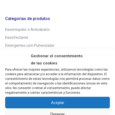
Categorias de produtos
Desentupidor e Anticalcário
Desinfectante
Detergentes com Pulverizador
Lava Chão
Gestionar el consentimiento
Limpa Lar
de las cookies
Outros Detergentes
Para ofrecer las mejores experiencias, utilizamos tecnologías como las
cookies para almacenar y/o acceder a la información del dispositivo. El
Produtos profissionais
consentimiento de estas tecnologías nos permitirá procesar datos como
el comportamiento de navegación o las identificaciones únicas en este
Sem categoria
sitio. No consentir o retirar el consentimiento, puede afectar
Não foram encontrados
negativamente a ciertas características y funciones.
produtos correspondentes à
Aceptar
sua pesquisa.
Denegar