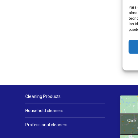
Para 
almac
tecno
las i
puede
Cleaning Products
Household cleaners
Click
Professional cleaners