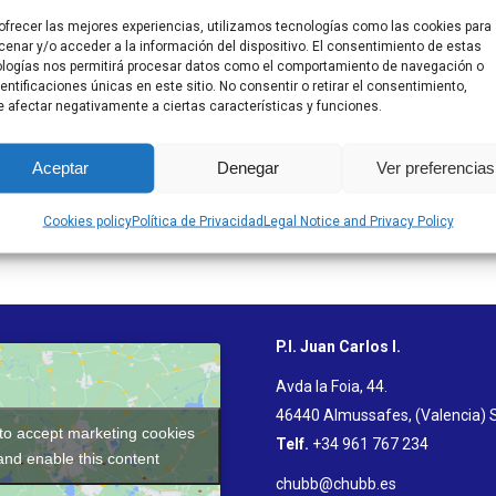
ofrecer las mejores experiencias, utilizamos tecnologías como las cookies para
enar y/o acceder a la información del dispositivo. El consentimiento de estas
logías nos permitirá procesar datos como el comportamiento de navegación o
dentificaciones únicas en este sitio. No consentir o retirar el consentimiento,
 afectar negativamente a ciertas características y funciones.
Aceptar
Denegar
Ver preferencias
Cookies policy
Política de Privacidad
Legal Notice and Privacy Policy
P.I. Juan Carlos I.
Avda la Foia, 44.
46440 Almussafes, (Valencia) 
 to accept marketing cookies
Telf.
+34 961 767 234
and enable this content
chubb@chubb.es