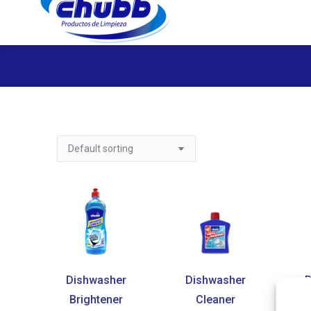
Dishwasher
Dishwasher
D
Brightener
Cleaner
R