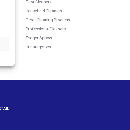
Floor Cleaners
Household Cleaners
Other Cleaning Products
Professional Cleaners
Trigger Sprays
Uncategorized
SPAIN
.