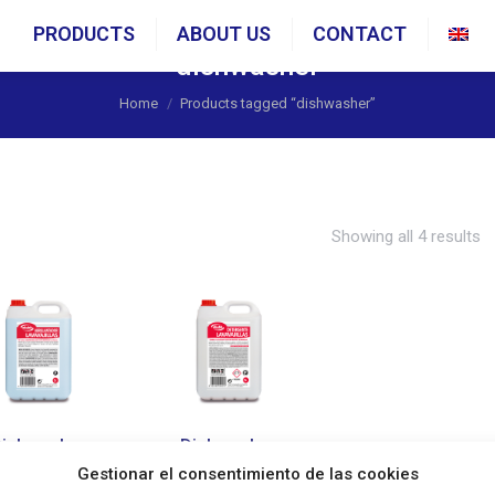
PRODUCTS
ABOUT US
CONTACT
En
dishwasher
You are here:
Home
Products tagged “dishwasher”
Showing all 4 results
ishwasher
Dishwasher
Gestionar el consentimiento de las cookies
inse Aid 5L
Liquid 5L