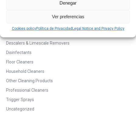
Denegar
Ver preferencias
Cookies policy
Política de Privacidad
Legal Notice and Privacy Policy
Product Categories
Descalers & Limescale Removers
Disinfectants
Floor Cleaners
Household Cleaners
Other Cleaning Products
Professional Cleaners
Trigger Sprays
Uncategorized