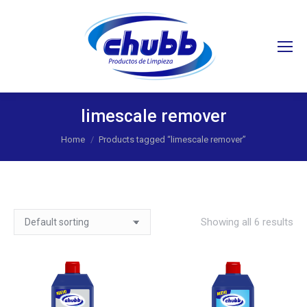
Search:
limescale remover
You are here:
Home
Products tagged “limescale remover”
Showing all 6 results