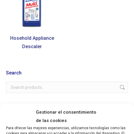
Hosehold Appliance
Descaler
Search
Gestionar el consentimiento
Product Categories
de las cookies
Descalers & Limescale Removers
Para ofrecer las mejores experiencias, utilizamos tecnologías como las
cookies para almacenar y/o acceder a la información del dispositivo. El