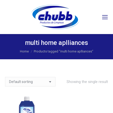
Search:
multi home aplliances
You are here:
Home
Products tagged “multi home aplliances”
Showing the single result