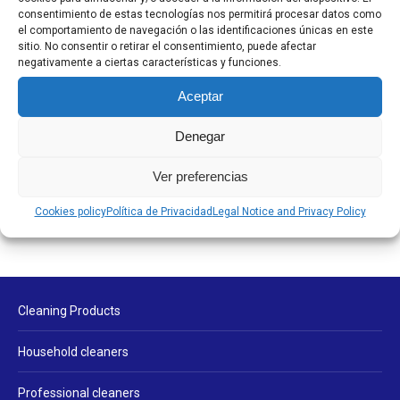
Disinfectants
consentimiento de estas tecnologías nos permitirá procesar datos como
el comportamiento de navegación o las identificaciones únicas en este
Floor Cleaners
sitio. No consentir o retirar el consentimiento, puede afectar
negativamente a ciertas características y funciones.
Household Cleaners
Other Cleaning Products
Aceptar
Professional Cleaners
Denegar
Trigger Sprays
Uncategorized
Ver preferencias
Cookies policy
Política de Privacidad
Legal Notice and Privacy Policy
Cleaning Products
Household cleaners
Professional cleaners