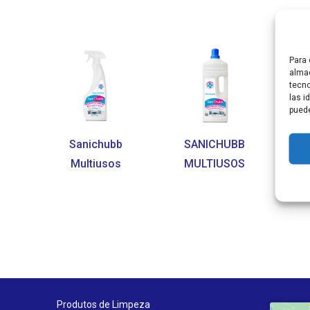
Para 
almac
tecno
las i
puede
Sanichubb
SANICHUBB
Multiusos
MULTIUSOS
Produtos de Limpeza