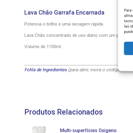
Para 
Lava Chão Garrafa Encarnada
almac
tecno
Potencia o brilho e uma secagem rápida.
las i
puede
Lava Chão concentrado de uso diário com um perfume 
Volume de 1100ml
Fohla de Ingredientes
(para abrir, insira o código EAN1
Produtos Relacionados
Multi-superfícies Oxigeno