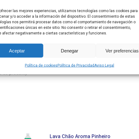
ofrecer las mejores experiencias, utilizamos tecnologías como las cookies para
enar y/o acceder a la información del dispositivo. El consentimiento de estas
logías nos permitirá procesar datos como el comportamiento de navegación o
dentificaciones únicas en este sitio. No consentir o retirar el consentimiento,
 afectar negativamente a ciertas características y funciones.
intenso e duradouro.
Aceptar
Denegar
Ver preferencias
Política de cookies
Política de Privacidad
Aviso Legal
3 do produto)
Lava Chão Aroma Pinheiro