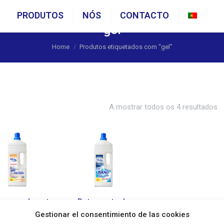
PRODUTOS
NÓS
CONTACTO
Portu
gel
You are here:
Home
Produtos etiquetados com “gel”
A mostrar todos os 4 resultados
sengordurante
Detergente de
Gestionar el consentimiento de las cookies
Gel Lixívia
Limpeza de