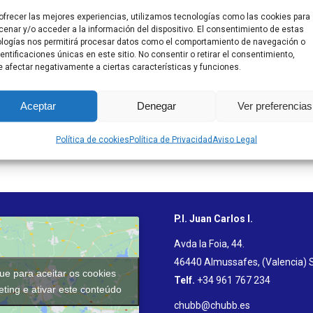
Casas de
ofrecer las mejores experiencias, utilizamos tecnologías como las cookies para
Banho Gel
enar y/o acceder a la información del dispositivo. El consentimiento de estas
logías nos permitirá procesar datos como el comportamiento de navegación o
dentificaciones únicas en este sitio. No consentir o retirar el consentimiento,
 afectar negativamente a ciertas características y funciones.
Aceptar
Denegar
Ver preferencias
Política de cookies
Política de Privacidad
Aviso Legal
P.I. Juan Carlos I.
Avda la Foia, 44.
46440 Almussafes, (Valencia) 
que para aceitar os cookies
Telf.
+34 961 767 234
ting e ativar este conteúdo
chubb@chubb.es