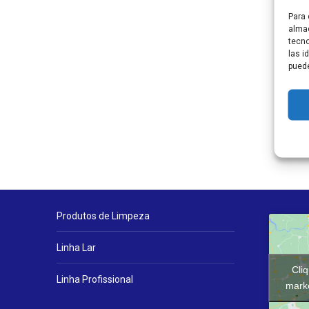
Para 
almac
tecno
las i
puede
Produtos de Limpeza
Linha Lar
Cli
Linha Profissional
marke